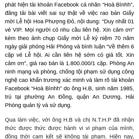
phát hiện tài khoản Facebook cá nhân “Hoà Bìnhh”,
đăng tải bài viết sai sự thật về việc rao bán Giấy
mời Lễ hội Hoa Phượng Đỏ, nội dung: “Duy nhất 01
vé VIP. Mọi người có nhu cầu liên hệ. Xin cảm ơn”
kèm theo ảnh chụp Giấy mời Lễ kỷ niệm 70 năm
ngày giải phóng Hải Phòng và bình luận “Về thêm 6
cặp vé Lễ hội. Ai cần liên hệ sớm có giá tốt. Xin
cảm ơn”, giá rao bán là 1.800.000/1 cặp. Phòng An
ninh mạng và phòng, chống tội phạm sử dụng công
nghệ cao khẩn trương xác minh và làm rõ tài khoản
Facebook “Hoà Bìnhh” do ông H.B, sinh năm 1985,
trú tại phường An Đồng, quận An Dương, Hải
Phòng quản lý và sử dụng.
Qua làm việc, với ông H.B và chị N.T.H.P đã nhận
thức được thức được hành vi vi phạm của mình,
đồng thời cam kết sẽ không tái phạm. Hiện nay,