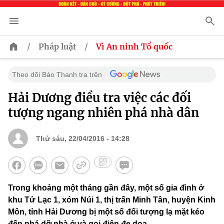
/
/
Pháp luật
Vì An ninh Tổ quốc
Theo dõi Báo Thanh tra trên
Hải Dương điều tra việc các đối
tượng ngang nhiên phá nhà dân
Thứ sáu, 22/04/2016 - 14:28
Trong khoảng một tháng gần đây, một số gia đình ở
khu Tử Lạc 1, xóm Núi 1, thị trấn Minh Tân, huyện Kinh
Môn, tỉnh Hải Dương bị một số đối tượng lạ mặt kéo
đến phá dỡ nhà ở và gọi điện đe dọa.