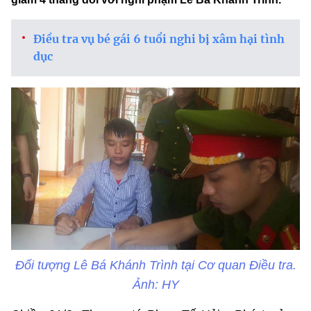
Điều tra vụ bé gái 6 tuổi nghi bị xâm hại tình
dục
Đối tượng Lê Bá Khánh Trình tại Cơ quan Điều tra.
Ảnh: HY