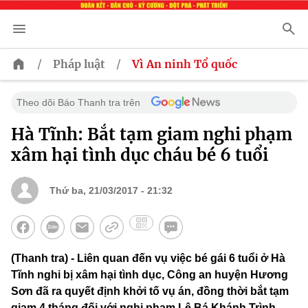
/
/
Pháp luật
Vì An ninh Tổ quốc
Theo dõi Báo Thanh tra trên
Hà Tĩnh: Bắt tạm giam nghi phạm
xâm hại tình dục cháu bé 6 tuổi
Thứ ba, 21/03/2017 - 21:32
(Thanh tra) - Liên quan đến vụ việc bé gái 6 tuổi ở Hà
Tĩnh nghi bị xâm hại tình dục, Công an huyện Hương
Sơn đã ra quyết định khởi tố vụ án, đồng thời bắt tạm
giam 4 tháng đối với nghi phạm Lê Bá Khánh Trình.