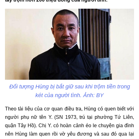
Đối tượng Hùng bị bắt giữ sau khi trộm tiền trong
két của người tình. Ảnh: BY
Theo tài liệu của cơ quan điều tra, Hùng có quen biết với
người phụ nữ tên Y. (SN 1973, trú tại phường Tứ Liên,
quận Tây Hồ). Chị Y. có hoàn cảnh éo le chuyện gia đình
nên Hùng làm quen rồi vờ yêu đương và sau đó qua lại