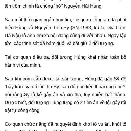
tên trộm chính là chồng “hờ” Nguyễn Hải Hùng.
Sau một thời gian ngắn truy tìm, cơ quan công an đã phát
hiện Hùng và Nguyễn Tiến Sỹ (SN 1988, trú tại Gia Lâm,
Hà Nội) là anh em xã hội đang cùng đi với nhau. Ngay lập
tức, các trinh sát đã bám đuổi và bắt giữ 2 đối tượng.
Tại cơ quan điều tra, đối tượng Hùng khai nhận toàn bộ
hành vi của mình.
Sau khi trộm cắp được tài sản xong, Hùng đã gặp Sỹ để
“bày trận” và đổ tội cho Sỹ, sau đó gọi điện thoại cho chị Y.
nói rằng Sỹ là kẻ gây án và xin tha, tuy nhiên bất thành.
Được biết, đối tượng Hùng từng có 2 tiền án về tội gây rối
trật tự công cộng.
Cơ quan chức năng đã ra quyết định khởi tố vụ án, khởi tố