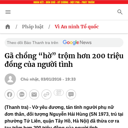
/
/
Pháp luật
Vì An ninh Tổ quốc
Theo dõi Báo Thanh tra trên
Gã chồng “hờ” trộm hơn 200 triệu
đồng của người tình
Chủ nhật, 03/01/2016 - 19:33
(Thanh tra) - Vờ yêu đương, tán tỉnh người phụ nữ
đơn thân, đối tượng Nguyễn Hải Hùng (SN 1973, trú tại
phường Tứ Liên, quận Tây Hồ, Hà Nội) đã thừa cơ ra
tay trộm hơn 200 triệu đồng của người tình.