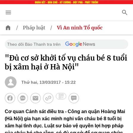
/
/
Pháp luật
Vì An ninh Tổ quốc
Theo dõi Báo Thanh tra trên
"Đủ cơ sở khởi tố vụ cháu bé 8 tuổi
bị xâm hại ở Hà Nội"
Thứ hai, 13/03/2017 - 15:22
Cơ quan Cảnh sát điều tra - Công an quận Hoàng Mai
(Hà Nội) gia hạn xác minh nghi vấn cháu bé 8 tuổi bị
xâm hại tình dục. Luật sư bảo vệ quyền lợi hợp pháp
của cháu bé cho rằng, có đủ cơ sở để cơ quan chức