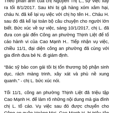
Theo phản ánh của chị Nguyễn Thị L., sự việc xảy
ra tối 8/1/2017. Sau khi bị gã hàng xóm xâm hại,
cháu N. đã kể lại vụ việc với chị họ tên H.. Cháu H.
sau đó đã kể lại toàn bộ câu chuyện cho người lớn
biết. Bức xúc về sự việc, sáng 10/1/2017, chị L. đã
đưa con gái đến Công an phường Thịnh Liệt để tố
cáo hành vi của Cao Mạnh H.. Tiếp nhận vụ việc,
chiều 11/1, đại diện công an phường đã cùng với
gia đình đưa bé N. đi giám định.
“Bác sỹ bảo con gái tôi bị tổn thương bộ phận sinh
dục, rách màng trinh, xây xát và phù nề xung
quanh.” - chị L. bức xúc nói.
Tối 11/1, công an phường Thịnh Liệt đã triệu tập
Cao Mạnh H. để làm rõ những nội dung mà gia đình
chị L. tố cáo. Vụ việc sau đó được chuyển cho
Công an quận Hoàng Mai. Cao Mạnh H. bị triệu tập