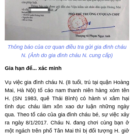
Thông báo của cơ quan điều tra gửi gia đình cháu
N. (Ảnh do gia đình cháu N. cung cấp)
Gia hạn để... xác minh
Vụ việc gia đình cháu N. (8 tuổi, trú tại quận Hoàng
Mai, Hà Nội) tố cáo nam thanh niên hàng xóm tên
H. (SN 1983, quê Thái Bình) có hành vi xâm hại
tình dục cháu làm xôn xao dư luận những ngày
qua. Theo tố cáo của gia đình cháu bé, sự việc xảy
ra ngày 8/1/2017. Cháu N. đang chơi cùng bạn ở
một ngách trên phố Tân Mai thì bị đối tượng H. giở