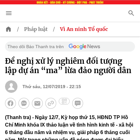
/
/
Pháp luật
Vì An ninh Tổ quốc
Theo dõi Báo Thanh tra trên
Đề nghị xử lý nghiêm đối tượng
lập dự án “ma” lừa đảo người dân
Thứ sáu, 12/07/2019 - 22:15
(Thanh tra) - Ngày 12/7, Kỳ họp thứ 15, HĐND TP Hồ
Chí Minh khóa IX thảo luận về tình hình kinh tế - xã hội
6 tháng đầu năm và nhiệm vụ, giải pháp 6 tháng cuối
năm. Một trong những vấn đề nóng được đại biểu