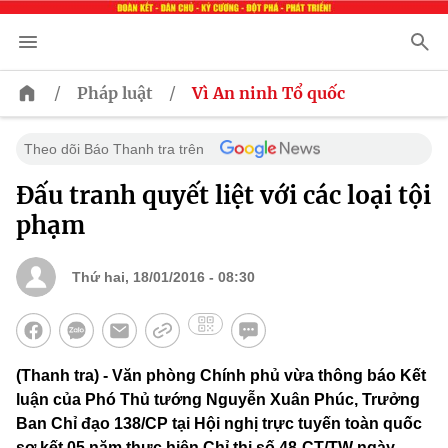
/
/
Pháp luật
Vì An ninh Tổ quốc
Theo dõi Báo Thanh tra trên
Đấu tranh quyết liệt với các loại tội
phạm
Thứ hai, 18/01/2016 - 08:30
(Thanh tra) - Văn phòng Chính phủ vừa thông báo Kết
luận của Phó Thủ tướng Nguyễn Xuân Phúc, Trưởng
Ban Chỉ đạo 138/CP tại Hội nghị trực tuyến toàn quốc
sơ kết 05 năm thực hiện Chỉ thị số 48-CT/TW ngày