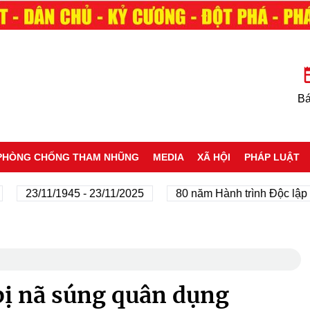
Bá
PHÒNG CHỐNG THAM NHŨNG
MEDIA
XÃ HỘI
PHÁP LUẬT
3/11/1945 - 23/11/2025
80 năm Hành trình Độc lập - Tự d
bị nã súng quân dụng