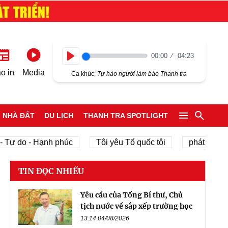
00:00
04:23
Play
o in
Media
Ca khúc:
Tự hào người làm báo Thanh tra
NHÀ ĐẤT
DU LỊCH
THANH TRA SPOTLIGHT
o - Hạnh phúc
Tôi yêu Tổ quốc tôi
phát triển kinh tế
TIN ĐỌC NHIỀU
Yêu cầu của Tổng Bí thư, Chủ
tịch nước về sắp xếp trường học
13:14 04/08/2026