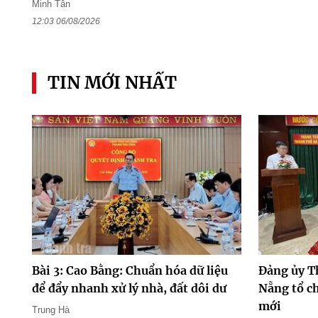
Minh Tân
12:03 06/08/2026
TIN MỚI NHẤT
Bài 3: Cao Bằng: Chuẩn hóa dữ liệu
Đảng ủy T
để đẩy nhanh xử lý nhà, đất dôi dư
Nẵng tổ ch
mới
Trung Hà