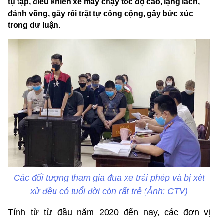
tụ tập, điều khiển xe máy chạy tốc độ cao, lạng lách,
đánh võng, gây rối trật tự công cộng, gây bức xúc
trong dư luận.
Các đối tượng tham gia đua xe trái phép và bị xét
xử đều có tuổi đời còn rất trẻ (Ảnh: CTV)
Tính từ từ đầu năm 2020 đến nay, các đơn vị