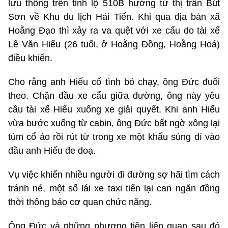
lưu thông trên tỉnh lộ 510B hướng từ thị trấn Bút
Sơn về Khu du lịch Hải Tiến. Khi qua địa bàn xã
Hoằng Đạo thì xảy ra va quệt với xe cẩu do tài xế
Lê Văn Hiếu (26 tuổi, ở Hoằng Đồng, Hoằng Hoá)
điều khiển.
Cho rằng anh Hiếu cố tình bỏ chạy, ông Đức đuổi
theo. Chặn đầu xe cẩu giữa đường, ông này yêu
cầu tài xế Hiếu xuống xe giải quyết. Khi anh Hiếu
vừa bước xuống từ cabin, ông Đức bất ngờ xông lại
túm cổ áo rồi rút từ trong xe một khẩu súng dí vào
đầu anh Hiếu đe doạ.
Vụ việc khiến nhiều người đi đường sợ hãi tìm cách
tránh né, một số lái xe taxi tiến lại can ngăn đồng
thời thông báo cơ quan chức năng.
Ông Đức và những phương tiện liên quan sau đó