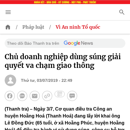
/
/
Pháp luật
Vì An ninh Tổ quốc
Theo dõi Báo Thanh tra trên
Chủ doanh nghiệp dùng súng giải
quyết va chạm giao thông
Thứ tư, 03/07/2019 - 22:49
(Thanh tra) – Ngày 3/7, Cơ quan điều tra Công an
huyện Hoằng Hoá (Thanh Hoá) đang lấy lời khai ông
Lê Đồng Đức (65 tuổi, ở xã Hoằng Phúc, huyện Hoằng
Hoá) để điều tra hành vi sử dụng súng, công cụ hỗ trợ,