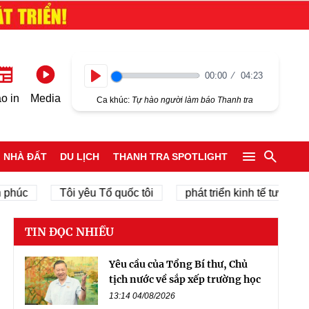
00:00
04:23
Play
o in
Media
Ca khúc:
Tự hào người làm báo Thanh tra
NHÀ ĐẤT
DU LỊCH
THANH TRA SPOTLIGHT
Tôi yêu Tổ quốc tôi
phát triển kinh tế tư nhân
TIN ĐỌC NHIỀU
Yêu cầu của Tổng Bí thư, Chủ
tịch nước về sắp xếp trường học
13:14 04/08/2026