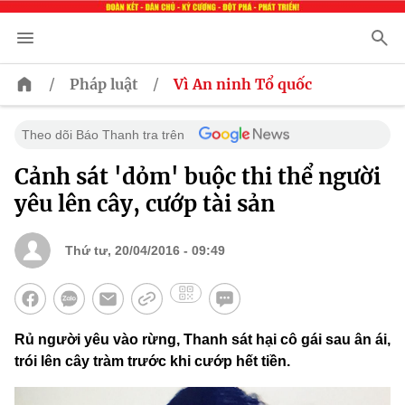
/
/
Pháp luật
Vì An ninh Tổ quốc
Theo dõi Báo Thanh tra trên
Cảnh sát 'dỏm' buộc thi thể người
yêu lên cây, cướp tài sản
Thứ tư, 20/04/2016 - 09:49
Rủ người yêu vào rừng, Thanh sát hại cô gái sau ân ái,
trói lên cây tràm trước khi cướp hết tiền.