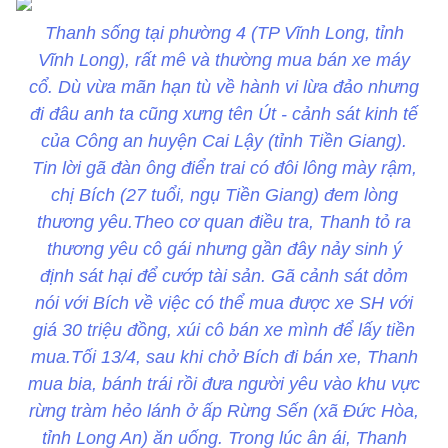
Thanh sống tại phường 4 (TP Vĩnh Long, tỉnh
Vĩnh Long), rất mê và thường mua bán xe máy
cổ. Dù vừa mãn hạn tù về hành vi lừa đảo nhưng
đi đâu anh ta cũng xưng tên Út - cảnh sát kinh tế
của Công an huyện Cai Lậy (tỉnh Tiền Giang).
Tin lời gã đàn ông điển trai có đôi lông mày rậm,
chị Bích (27 tuổi, ngụ Tiền Giang) đem lòng
thương yêu.Theo cơ quan điều tra, Thanh tỏ ra
thương yêu cô gái nhưng gần đây nảy sinh ý
định sát hại để cướp tài sản. Gã cảnh sát dỏm
nói với Bích về việc có thể mua được xe SH với
giá 30 triệu đồng, xúi cô bán xe mình để lấy tiền
mua.Tối 13/4, sau khi chở Bích đi bán xe, Thanh
mua bia, bánh trái rồi đưa người yêu vào khu vực
rừng tràm hẻo lánh ở ấp Rừng Sến (xã Đức Hòa,
tỉnh Long An) ăn uống. Trong lúc ân ái, Thanh