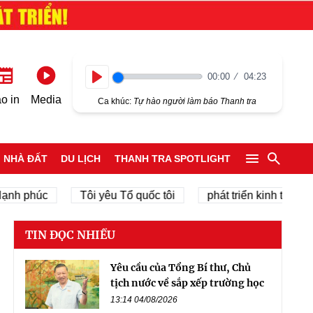
00:00
04:23
Play
o in
Media
Ca khúc:
Tự hào người làm báo Thanh tra
NHÀ ĐẤT
DU LỊCH
THANH TRA SPOTLIGHT
húc
Tôi yêu Tổ quốc tôi
phát triển kinh tế tư nhân
TIN ĐỌC NHIỀU
Yêu cầu của Tổng Bí thư, Chủ
tịch nước về sắp xếp trường học
13:14 04/08/2026