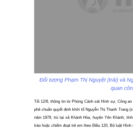
Đối tượng Phạm Thị Nguyệt (trái) và N
quan côn
Tối 12/8, thông tin từ Phòng Cảnh sát Hình sự, Công a
phê chuẩn quyết định khởi tố Nguyễn Thị Thanh Trang (s
năm 1979, trú tại xã Khánh Hòa, huyện Yên Khánh, tỉn
tráo hoặc chiếm đoạt trẻ em theo Điều 120, Bộ luật Hình 