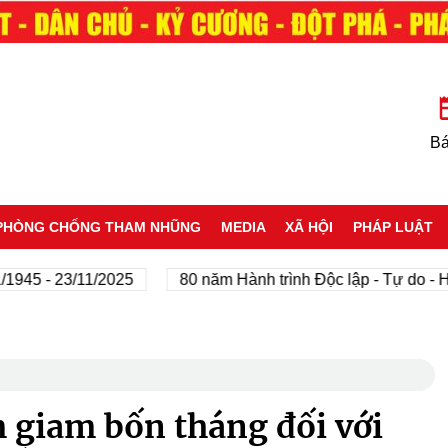
Bá
PHÒNG CHỐNG THAM NHŨNG
MEDIA
XÃ HỘI
PHÁP LUẬT
- 23/11/2025
80 năm Hành trình Độc lập - Tự do - Hạnh p
m giam bốn tháng đối với