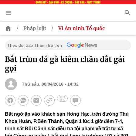
/
/
Pháp luật
Vì An ninh Tổ quốc
Theo dõi Báo Thanh tra trên
Bắt trùm đá gà kiêm chăn dắt gái
gọi
Thứ sáu, 08/04/2016 - 14:32
Bất ngờ ập vào khách sạn Hồng Hạc, trên đường Thủ
Khoa Huân, P.Bến Thành, Quận 1 lúc 1 giờ đêm 7-4,
trinh sát Đội Cảnh sát điều tra tội phạm về trật tự xã
hội Công an quận 1 bắt quả tang tại phòng 102 và 301