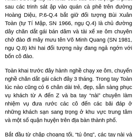
sau các trinh sát ập vào quán cà phê trên đường
Hoàng Diệu, P.6-Q.4 bắt giữ đối tượng Bùi Xuân
Toàn (tự Tí Mập, SN 1966, ngụ Q.4) là chủ đường
dây chăn dắt gái bán dâm và tài xế xe ôm chuyên
chở đào đi mây mưu tên Võ Minh Quang (SN 1981,
ngụ Q.8) khi hai đối tượng này đang ngả ngớn với
bốn cô đào.
Toàn khai trước đây hành nghề chạy xe ôm, chuyển
nghề chăn dắt gái cách đây 3 tháng. Trong tay Toàn
lúc nào cũng có 6 chân dài trẻ, đẹp, sẵn sàng phục
vụ khách từ A đến Z và ba tay “nài” chuyên làm
nhiệm vụ đưa rước các cô đến các bãi đáp ở
những khách sạn sang trọng ở khu vực trung tâm
và một số quận huyện trên địa bàn thành phố.
Bắt đầu từ chập choạng tối, “tú ông”, các tay nài và