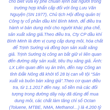
cho biết vừa ký phê chuẩn lệnh bắt người trong
trường hợp khẩn cấp đối với ông Lưu Văn
Nguyện (SN 1977), Chủ tịch Hội đồng quản trị
Công ty cổ phần dầu khí Bình Minh, để điều tra
hành vi bán dung môi cho người khác pha chế,
sản xuất xăng giả.Theo điều tra, Cty CP dầu khí
Bình Minh là đơn vị cung cấp dung môi, hóa chất
để Trịnh Sướng và đồng bọn sản xuất xăng
giả. Trịnh Sướng bị công an bắt giữ vì liên quan
đến đường dây sản xuất, tiêu thụ xăng giả. Ảnh:
LX Liên quan đến vụ án trên, đến nay Công an
tỉnh Đắk Nông đã khởi tố 28 bị can về tội “Sản
xuất và buôn bán xăng giả”.Theo cơ quan điều
tra, từ 1.1.2017 đến nay, số tiền mà các đối
tượng trong đường dây này đã dùng để mua
dung môi, các chất làm tăng chỉ số Octan
(Toluene, MTBE, NMA, Methanol…) là 4.200 tỷ