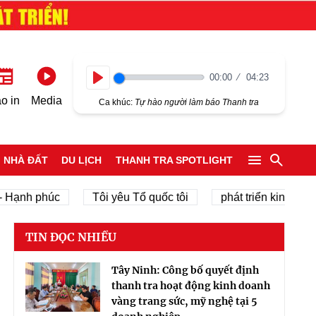
00:00
04:23
Play
o in
Media
Ca khúc:
Tự hào người làm báo Thanh tra
NHÀ ĐẤT
DU LỊCH
THANH TRA SPOTLIGHT
 phúc
Tôi yêu Tổ quốc tôi
phát triển kinh tế tư nhân
TIN ĐỌC NHIỀU
Tây Ninh: Công bố quyết định
thanh tra hoạt động kinh doanh
vàng trang sức, mỹ nghệ tại 5