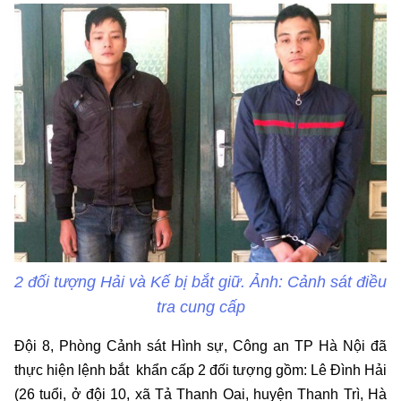
2 đối tượng Hải và Kế bị bắt giữ. Ảnh: Cảnh sát điều
tra cung cấp
Đội 8, Phòng Cảnh sát Hình sự, Công an TP Hà Nội đã
thực hiện lệnh bắt khẩn cấp 2 đối tượng gồm: Lê Đình Hải
(26 tuổi, ở đội 10, xã Tả Thanh Oai, huyện Thanh Trì, Hà