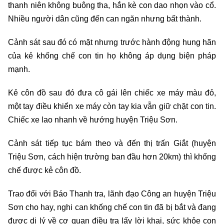
thanh niên không buông tha, hắn kè con dao nhọn vào cổ.
Nhiều người dân cũng đến can ngăn nhưng bất thành.
Cảnh sát sau đó có mặt nhưng trước hành động hung hãn
của kẻ khống chế con tin họ không áp dụng biện pháp
mạnh.
Kẻ côn đồ sau đó đưa cô gái lên chiếc xe máy màu đỏ,
một tay điều khiển xe máy còn tay kia vẫn giữ chặt con tin.
Chiếc xe lao nhanh về hướng huyện Triệu Sơn.
Cảnh sát tiếp tục bám theo và đến thị trấn Giắt (huyện
Triệu Sơn, cách hiện trường ban đầu hơn 20km) thì khống
chế được kẻ côn đồ.
Trao đổi với Báo Thanh tra, lãnh đạo Công an huyện Triệu
Sơn cho hay, nghi can khống chế con tin đã bị bắt và đang
được di lý về cơ quan điều tra lấy lời khai, sức khỏe con