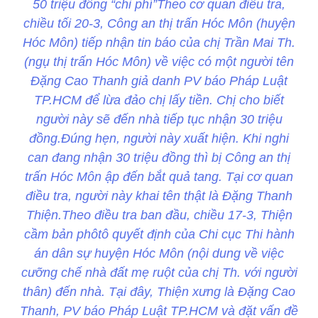
50 triệu đồng “chi phí”Theo cơ quan điều tra,
chiều tối 20-3, Công an thị trấn Hóc Môn (huyện
Hóc Môn) tiếp nhận tin báo của chị Trần Mai Th.
(ngụ thị trấn Hóc Môn) về việc có một người tên
Đặng Cao Thanh giả danh PV báo Pháp Luật
TP.HCM để lừa đảo chị lấy tiền. Chị cho biết
người này sẽ đến nhà tiếp tục nhận 30 triệu
đồng.Đúng hẹn, người này xuất hiện. Khi nghi
can đang nhận 30 triệu đồng thì bị Công an thị
trấn Hóc Môn ập đến bắt quả tang. Tại cơ quan
điều tra, người này khai tên thật là Đặng Thanh
Thiện.Theo điều tra ban đầu, chiều 17-3, Thiện
cầm bản phôtô quyết định của Chi cục Thi hành
án dân sự huyện Hóc Môn (nội dung về việc
cưỡng chế nhà đất mẹ ruột của chị Th. với người
thân) đến nhà. Tại đây, Thiện xưng là Đặng Cao
Thanh, PV báo Pháp Luật TP.HCM và đặt vấn đề