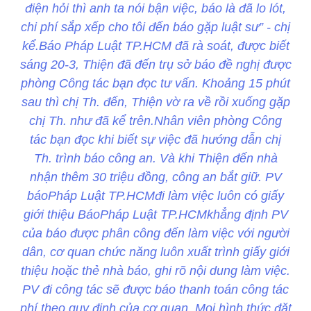
điện hỏi thì anh ta nói bận việc, báo là đã lo lót,
chi phí sắp xếp cho tôi đến báo gặp luật sư” - chị
kể.Báo Pháp Luật TP.HCM đã rà soát, được biết
sáng 20-3, Thiện đã đến trụ sở báo đề nghị được
phòng Công tác bạn đọc tư vấn. Khoảng 15 phút
sau thì chị Th. đến, Thiện vờ ra về rồi xuống gặp
chị Th. như đã kể trên.Nhân viên phòng Công
tác bạn đọc khi biết sự việc đã hướng dẫn chị
Th. trình báo công an. Và khi Thiện đến nhà
nhận thêm 30 triệu đồng, công an bắt giữ. PV
báoPháp Luật TP.HCMđi làm việc luôn có giấy
giới thiệu BáoPháp Luật TP.HCMkhẳng định PV
của báo được phân công đến làm việc với người
dân, cơ quan chức năng luôn xuất trình giấy giới
thiệu hoặc thẻ nhà báo, ghi rõ nội dung làm việc.
PV đi công tác sẽ được báo thanh toán công tác
phí theo quy định của cơ quan. Mọi hình thức đặt