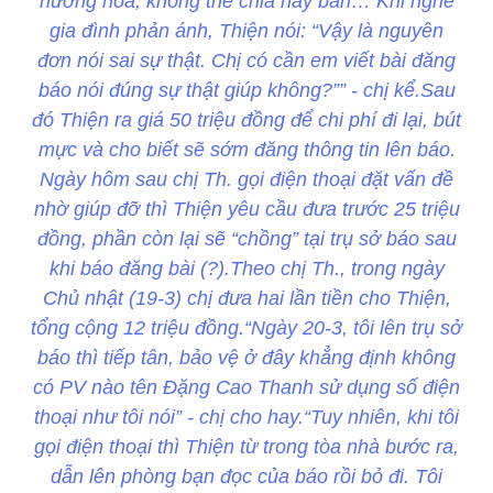
hương hỏa, không thể chia hay bán… Khi nghe
gia đình phản ánh, Thiện nói: “Vậy là nguyên
đơn nói sai sự thật. Chị có cần em viết bài đăng
báo nói đúng sự thật giúp không?”” - chị kể.Sau
đó Thiện ra giá 50 triệu đồng để chi phí đi lại, bút
mực và cho biết sẽ sớm đăng thông tin lên báo.
Ngày hôm sau chị Th. gọi điện thoại đặt vấn đề
nhờ giúp đỡ thì Thiện yêu cầu đưa trước 25 triệu
đồng, phần còn lại sẽ “chồng” tại trụ sở báo sau
khi báo đăng bài (?).Theo chị Th., trong ngày
Chủ nhật (19-3) chị đưa hai lần tiền cho Thiện,
tổng cộng 12 triệu đồng.“Ngày 20-3, tôi lên trụ sở
báo thì tiếp tân, bảo vệ ở đây khẳng định không
có PV nào tên Đặng Cao Thanh sử dụng số điện
thoại như tôi nói” - chị cho hay.“Tuy nhiên, khi tôi
gọi điện thoại thì Thiện từ trong tòa nhà bước ra,
dẫn lên phòng bạn đọc của báo rồi bỏ đi. Tôi