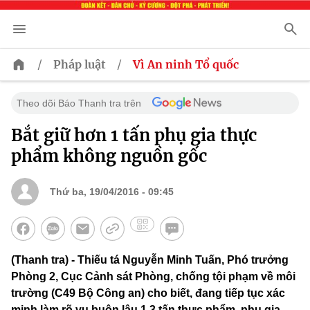
/
/
Pháp luật
Vì An ninh Tổ quốc
Theo dõi Báo Thanh tra trên
Bắt giữ hơn 1 tấn phụ gia thực
phẩm không nguồn gốc
Thứ ba, 19/04/2016 - 09:45
(Thanh tra) - Thiếu tá Nguyễn Minh Tuấn, Phó trưởng
Phòng 2, Cục Cảnh sát Phòng, chống tội phạm về môi
trường (C49 Bộ Công an) cho biết, đang tiếp tục xác
minh làm rõ vụ buôn lậu 1,3 tấn thực phẩm, phụ gia.