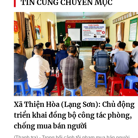
TIN CÙNG CHUYÊN MỤC
Xã Thiện Hòa (Lạng Sơn): Chủ động
triển khai đồng bộ công tác phòng,
chống mua bán người
(Thanh tra) - Trong bối cảnh tội phạm mua bán người