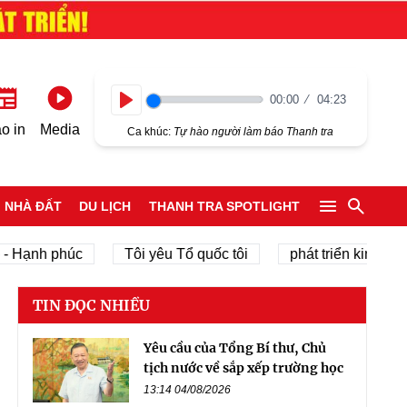
00:00
04:23
Play
o in
Media
Ca khúc:
Tự hào người làm báo Thanh tra
NHÀ ĐẤT
DU LỊCH
THANH TRA SPOTLIGHT
h phúc
Tôi yêu Tổ quốc tôi
phát triển kinh tế tư nhân
TIN ĐỌC NHIỀU
Yêu cầu của Tổng Bí thư, Chủ
tịch nước về sắp xếp trường học
13:14 04/08/2026