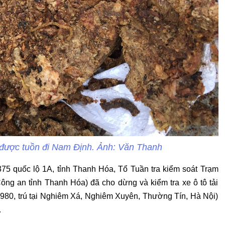
được tuồn đi Nam Định. Ảnh: Văn Thanh
375 quốc lộ 1A, tỉnh Thanh Hóa, Tổ Tuần tra kiểm soát Trạm
ng an tỉnh Thanh Hóa) đã cho dừng và kiểm tra xe ô tô tải
80, trú tại Nghiêm Xá, Nghiêm Xuyên, Thường Tín, Hà Nội)
.