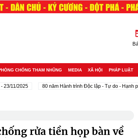
Bá
PHÒNG CHỐNG THAM NHŨNG
MEDIA
XÃ HỘI
PHÁP LUẬT
11/2025
80 năm Hành trình Độc lập - Tự do - Hạnh phúc
chống rửa tiền họp bàn về