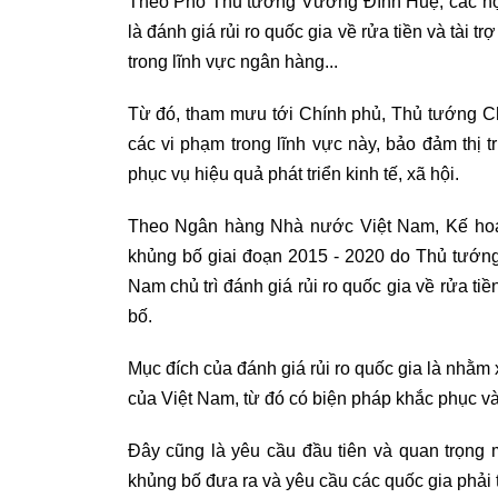
Theo Phó Thủ tướng Vương Đình Huệ, các nội
là đánh giá rủi ro quốc gia về rửa tiền và tài t
trong lĩnh vực ngân hàng...
Từ đó, tham mưu tới Chính phủ, Thủ tướng Ch
các vi phạm trong lĩnh vực này, bảo đảm thị 
phục vụ hiệu quả phát triển kinh tế, xã hội.
Theo Ngân hàng Nhà nước Việt Nam, Kế hoạch
khủng bố giai đoạn 2015 - 2020 do Thủ tướn
Nam chủ trì đánh giá rủi ro quốc gia về rửa tiề
bố.
Mục đích của đánh giá rủi ro quốc gia là nhằm x
của Việt Nam, từ đó có biện pháp khắc phục và g
Đây cũng là yêu cầu đầu tiên và quan trọng 
khủng bố đưa ra và yêu cầu các quốc gia phải t