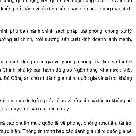
 dung quan trọng liên quan đến hoạt động của Ban Chỉ đạo
rợ khủng bố, hành vi rửa tiền liên quan đến hoạt động giao dịch
ính phủ ban hành chính sách pháp luật phòng, chống, xử lý
trường tài chính, môi trường sản xuất kinh doanh lành mạnh,
 hành động quốc gia về phòng, chống rửa tiền và tài trợ
g Chính phủ ký ban hành đã giao Ngân hàng Nhà nước Việt
n, Bộ Công an chủ trì đánh giá rủi ro quốc gia về tài trợ khủng
ác định và đo lường các rủi ro về rửa tiền và tài trợ khủng bố
iải quyết đối với các rủi ro này.
mà các chuẩn mực quốc tế về phòng, chống rửa tiền, tài trợ
hực hiện. Thông tin trong báo cáo đánh giá rủi ro quốc gia sẽ