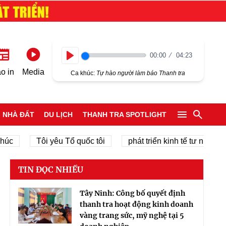
00:00
04:23
Play
o in
Media
Ca khúc:
Tự hào người làm báo Thanh tra
NHÀ ĐẤT
DU LỊCH
THANH TRA SPOTLIGHT
Tôi yêu Tổ quốc tôi
phát triển kinh tế tư nhân
ch
TIN ĐỌC NHIỀU
Tây Ninh: Công bố quyết định
thanh tra hoạt động kinh doanh
vàng trang sức, mỹ nghệ tại 5