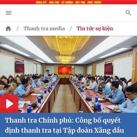
/
/
Thanh tra media
Tin tức sự kiện
Play
Thanh tra Chính phủ: Công bố quyết
định thanh tra tại Tập đoàn Xăng dầu