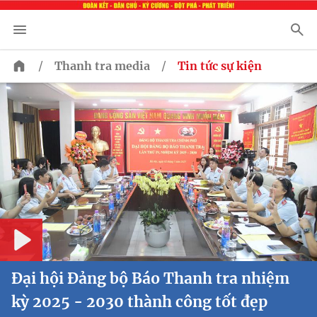
/
/
Thanh tra media
Tin tức sự kiện
Play
Đại hội Đảng bộ Báo Thanh tra nhiệm
kỳ 2025 - 2030 thành công tốt đẹp