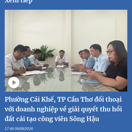
Xem tiếp
Phường Cái Khế, TP Cần Thơ đối thoại
với doanh nghiệp về giải quyết thu hồi
đất cải tạo công viên Sông Hậu
17:46 06/08/2026