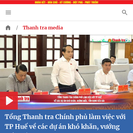
/
Thanh tra media
Play
Tổng Thanh tra Chính phủ làm việc với
TP Huế về các dự án khó khăn, vướng