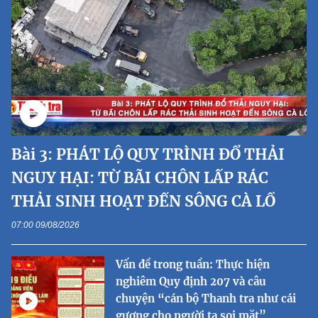
Bài 3: PHÁT LỘ QUY TRÌNH ĐỔ THẢI
NGUY HẠI: TỪ BÃI CHÔN LẤP RÁC
THẢI SINH HOẠT ĐẾN SÔNG CÀ LỒ
07:00 09/08/2026
Vấn đề trong tuần: Thực hiện
nghiêm Quy định 207 và câu
chuyện “cán bộ Thanh tra như cái
gương cho người ta soi mặt”