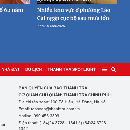
số 62 năm
Nhiều khu vực ở phường Lào
Cai ngập cục bộ sau mưa lớn
17:52 03/08/2026
NHÀ ĐẤT
DU LỊCH
THANH TRA SPOTLIGHT
BẢN QUYỀN CỦA BÁO THANH TRA
CƠ QUAN CHỦ QUẢN:
THANH TRA CHÍNH PHỦ
Địa chỉ tòa soạn: 100 Tô Hiệu, Hà Đông, Hà Nội.
Email: toasoan@thanhtra.com.vn
Hotline: 090.456.3399
Điện thoại: (+84)24 3728 - 1341 / (+84)24 3728 -
mọi
1342