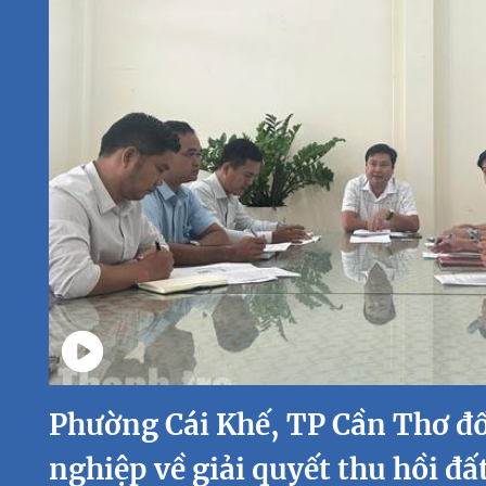
Phường Cái Khế, TP Cần Thơ đố
nghiệp về giải quyết thu hồi đấ