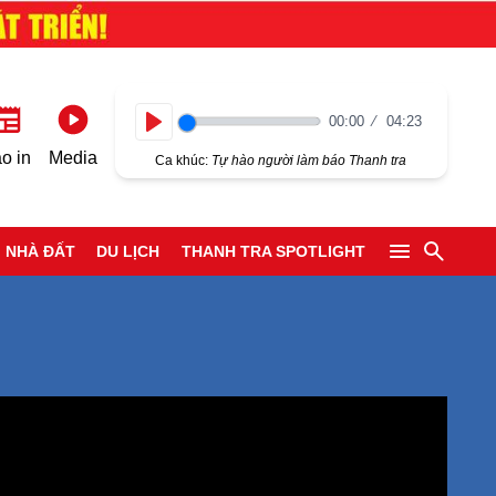
00:00
04:23
Play
o in
Media
Ca khúc:
Tự hào người làm báo Thanh tra
NHÀ ĐẤT
DU LỊCH
THANH TRA SPOTLIGHT