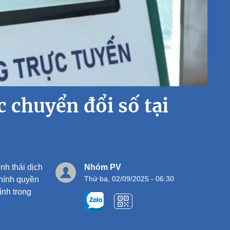
c chuyển đổi số tại
inh thái dịch
Nhóm PV
Thứ ba, 02/09/2025 - 06:30
chính quyền
nh trong