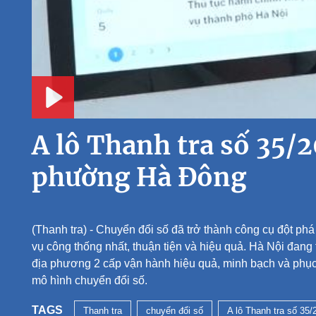
Play
A lô Thanh tra số 35/2
phường Hà Đông
(Thanh tra) - Chuyển đổi số đã trở thành công cụ đột phá t
vụ công thống nhất, thuận tiện và hiệu quả. Hà Nội đan
địa phương 2 cấp vận hành hiệu quả, minh bạch và phục
mô hình chuyển đổi số.
TAGS
Thanh tra
chuyển đổi số
A lô Thanh tra số 35/