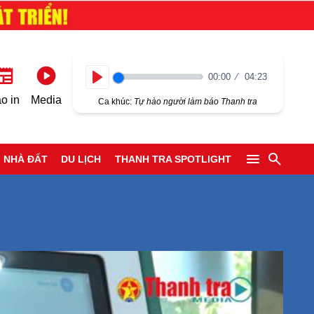
00:00
04:23
Play
o in
Media
Ca khúc:
Tự hào người làm báo Thanh tra
NHÀ ĐẤT
DU LỊCH
THANH TRA SPOTLIGHT