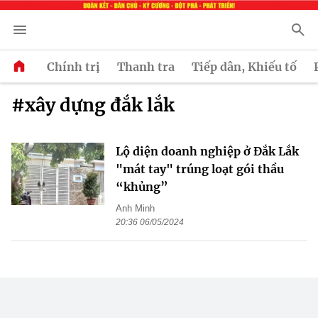
Chính trị
Thanh tra
Tiếp dân, Khiếu tố
#xây dựng đắk lắk
Lộ diện doanh nghiệp ở Đắk Lắk
"mát tay" trúng loạt gói thầu
“khủng”
Anh Minh
20:36 06/05/2024