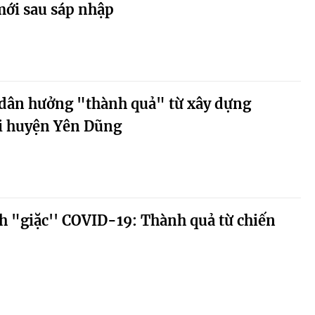
ới sau sáp nhập
 dân hưởng "thành quả" từ xây dựng
i huyện Yên Dũng
h "giặc'' COVID-19: Thành quả từ chiến