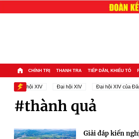
CHÍNH TRỊ
THANH TRA
TIẾP DÂN, KHIẾU TỐ
ân sự Đại hội XIV
Đại hội XIV
Đại hội XIV của Đản
#thành quả
Giải đáp kiến nghị