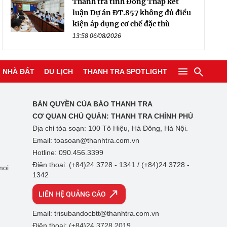
Thanh tra tỉnh Đồng Tháp kết
luận Dự án ĐT.857 không đủ điều
kiện áp dụng cơ chế đặc thù
13:58 06/08/2026
NHÀ ĐẤT
DU LỊCH
THANH TRA SPOTLIGHT
BẢN QUYỀN CỦA BÁO THANH TRA
CƠ QUAN CHỦ QUẢN:
THANH TRA CHÍNH PHỦ
Địa chỉ tòa soạn: 100 Tô Hiệu, Hà Đông, Hà Nội.
Email: toasoan@thanhtra.com.vn
Hotline: 090.456.3399
Điện thoại: (+84)24 3728 - 1341 / (+84)24 3728 -
mọi
1342
LIÊN HỆ QUẢNG CÁO
Email: trisubandocbtt@thanhtra.com.vn
Điện thoại: (+84)24 3728 2019