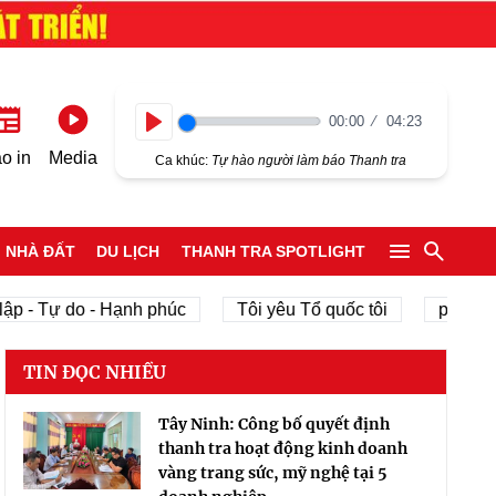
00:00
04:23
Play
o in
Media
Ca khúc:
Tự hào người làm báo Thanh tra
NHÀ ĐẤT
DU LỊCH
THANH TRA SPOTLIGHT
ập - Tự do - Hạnh phúc
Tôi yêu Tổ quốc tôi
phát tri
TIN ĐỌC NHIỀU
Tây Ninh: Công bố quyết định
thanh tra hoạt động kinh doanh
vàng trang sức, mỹ nghệ tại 5