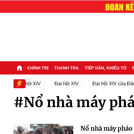
CHÍNH TRỊ
THANH TRA
TIẾP DÂN, KHIẾU TỐ
ân sự Đại hội XIV
Đại hội XIV
Đại hội XIV của Đản
#Nổ nhà máy phá
Nổ nhà máy pháo 