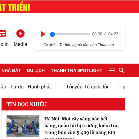
00:00
04:23
Play
o in
Media
Ca khúc:
Tự hào người làm báo Thanh tra
NHÀ ĐẤT
DU LỊCH
THANH TRA SPOTLIGHT
ập - Tự do - Hạnh phúc
Tôi yêu Tổ quốc tôi
phát triể
TIN ĐỌC NHIỀU
Hà Nội: Một cây xăng báo hết
hàng, quản lý thị trường kiểm tra,
trong bồn còn 5.409 lít xăng E10