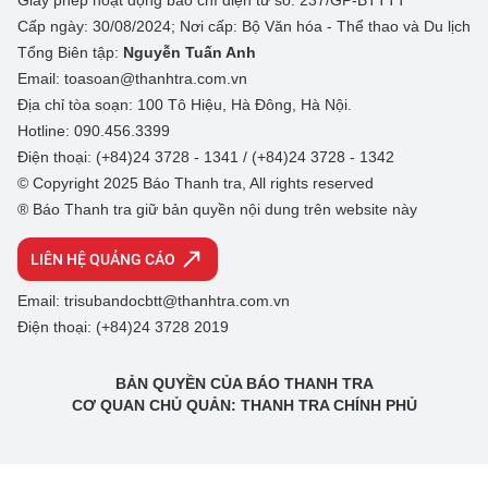
Giấy phép hoạt động báo chí điện tử số: 237/GP-BTTTT
Cấp ngày: 30/08/2024; Nơi cấp: Bộ Văn hóa - Thể thao và Du lịch
Tổng Biên tập:
Nguyễn Tuấn Anh
Email: toasoan@thanhtra.com.vn
Địa chỉ tòa soạn: 100 Tô Hiệu, Hà Đông, Hà Nội.
Hotline: 090.456.3399
Điện thoại: (+84)24 3728 - 1341 / (+84)24 3728 - 1342
© Copyright 2025 Báo Thanh tra, All rights reserved
® Báo Thanh tra giữ bản quyền nội dung trên website này
LIÊN HỆ QUẢNG CÁO
Email: trisubandocbtt@thanhtra.com.vn
Điện thoại: (+84)24 3728 2019
BẢN QUYỀN CỦA BÁO THANH TRA
CƠ QUAN CHỦ QUẢN: THANH TRA CHÍNH PHỦ