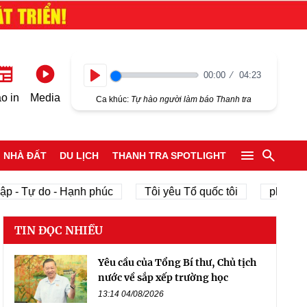
00:00
04:23
Play
o in
Media
Ca khúc:
Tự hào người làm báo Thanh tra
NHÀ ĐẤT
DU LỊCH
THANH TRA SPOTLIGHT
p - Tự do - Hạnh phúc
Tôi yêu Tổ quốc tôi
phát triể
TIN ĐỌC NHIỀU
Yêu cầu của Tổng Bí thư, Chủ tịch
nước về sắp xếp trường học
13:14 04/08/2026