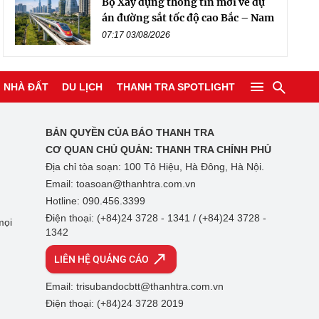
Bộ Xây dựng thông tin mới về dự
án đường sắt tốc độ cao Bắc – Nam
07:17 03/08/2026
NHÀ ĐẤT
DU LỊCH
THANH TRA SPOTLIGHT
BẢN QUYỀN CỦA BÁO THANH TRA
CƠ QUAN CHỦ QUẢN:
THANH TRA CHÍNH PHỦ
Địa chỉ tòa soạn: 100 Tô Hiệu, Hà Đông, Hà Nội.
Email: toasoan@thanhtra.com.vn
Hotline: 090.456.3399
Điện thoại: (+84)24 3728 - 1341 / (+84)24 3728 -
mọi
1342
LIÊN HỆ QUẢNG CÁO
Email: trisubandocbtt@thanhtra.com.vn
Điện thoại: (+84)24 3728 2019