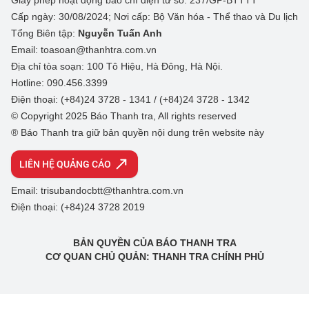
Giấy phép hoạt động báo chí điện tử số: 237/GP-BTTTT
Cấp ngày: 30/08/2024; Nơi cấp: Bộ Văn hóa - Thể thao và Du lịch
Tổng Biên tập:
Nguyễn Tuấn Anh
Email: toasoan@thanhtra.com.vn
Địa chỉ tòa soạn: 100 Tô Hiệu, Hà Đông, Hà Nội.
Hotline: 090.456.3399
Điện thoại: (+84)24 3728 - 1341 / (+84)24 3728 - 1342
© Copyright 2025 Báo Thanh tra, All rights reserved
® Báo Thanh tra giữ bản quyền nội dung trên website này
LIÊN HỆ QUẢNG CÁO
Email: trisubandocbtt@thanhtra.com.vn
Điện thoại: (+84)24 3728 2019
BẢN QUYỀN CỦA BÁO THANH TRA
CƠ QUAN CHỦ QUẢN: THANH TRA CHÍNH PHỦ