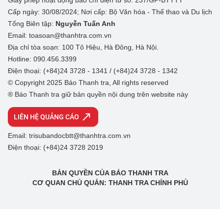
Giấy phép hoạt động báo chí điện tử số: 237/GP-BTTTT
Cấp ngày: 30/08/2024; Nơi cấp: Bộ Văn hóa - Thể thao và Du lịch
Tổng Biên tập:
Nguyễn Tuấn Anh
Email: toasoan@thanhtra.com.vn
Địa chỉ tòa soạn: 100 Tô Hiệu, Hà Đông, Hà Nội.
Hotline: 090.456.3399
Điện thoại: (+84)24 3728 - 1341 / (+84)24 3728 - 1342
© Copyright 2025 Báo Thanh tra, All rights reserved
® Báo Thanh tra giữ bản quyền nội dung trên website này
LIÊN HỆ QUẢNG CÁO
Email: trisubandocbtt@thanhtra.com.vn
Điện thoại: (+84)24 3728 2019
BẢN QUYỀN CỦA BÁO THANH TRA
CƠ QUAN CHỦ QUẢN: THANH TRA CHÍNH PHỦ