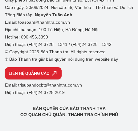
Giấy phép hoạt động báo chí điện tử số: 237/GP-BTTTT
Cấp ngày: 30/08/2024; Nơi cấp: Bộ Văn hóa - Thể thao và Du lịch
Tổng Biên tập:
Nguyễn Tuấn Anh
Email: toasoan@thanhtra.com.vn
Địa chỉ tòa soạn: 100 Tô Hiệu, Hà Đông, Hà Nội.
Hotline: 090.456.3399
Điện thoại: (+84)24 3728 - 1341 / (+84)24 3728 - 1342
© Copyright 2025 Báo Thanh tra, All rights reserved
® Báo Thanh tra giữ bản quyền nội dung trên website này
LIÊN HỆ QUẢNG CÁO
Email: trisubandocbtt@thanhtra.com.vn
Điện thoại: (+84)24 3728 2019
BẢN QUYỀN CỦA BÁO THANH TRA
CƠ QUAN CHỦ QUẢN: THANH TRA CHÍNH PHỦ