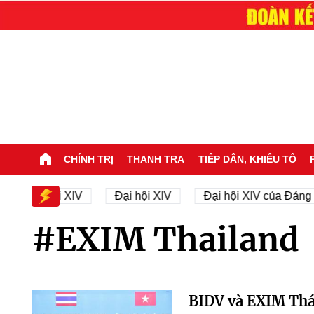
CHÍNH TRỊ
THANH TRA
TIẾP DÂN, KHIẾU TỐ
 sự Đại hội XIV
Đại hội XIV
Đại hội XIV của Đảng
#EXIM Thailand
BIDV và EXIM Thá