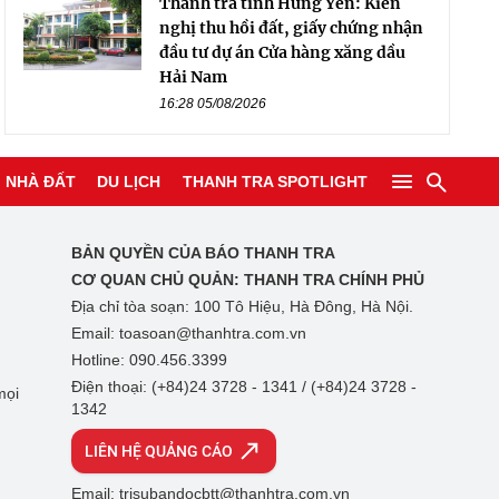
Thanh tra tỉnh Hưng Yên: Kiến
nghị thu hồi đất, giấy chứng nhận
đầu tư dự án Cửa hàng xăng dầu
Hải Nam
16:28 05/08/2026
NHÀ ĐẤT
DU LỊCH
THANH TRA SPOTLIGHT
BẢN QUYỀN CỦA BÁO THANH TRA
CƠ QUAN CHỦ QUẢN:
THANH TRA CHÍNH PHỦ
Địa chỉ tòa soạn: 100 Tô Hiệu, Hà Đông, Hà Nội.
Email: toasoan@thanhtra.com.vn
Hotline: 090.456.3399
Điện thoại: (+84)24 3728 - 1341 / (+84)24 3728 -
mọi
1342
LIÊN HỆ QUẢNG CÁO
Email: trisubandocbtt@thanhtra.com.vn