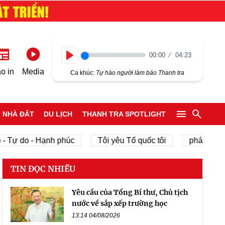
00:00
04:23
Play
o in
Media
Ca khúc:
Tự hào người làm báo Thanh tra
NHÀ ĐẤT
DU LỊCH
THANH TRA SPOTLIGHT
- Tự do - Hạnh phúc
Tôi yêu Tổ quốc tôi
phát triển 
TIN ĐỌC NHIỀU
Yêu cầu của Tổng Bí thư, Chủ tịch
nước về sắp xếp trường học
13:14 04/08/2026