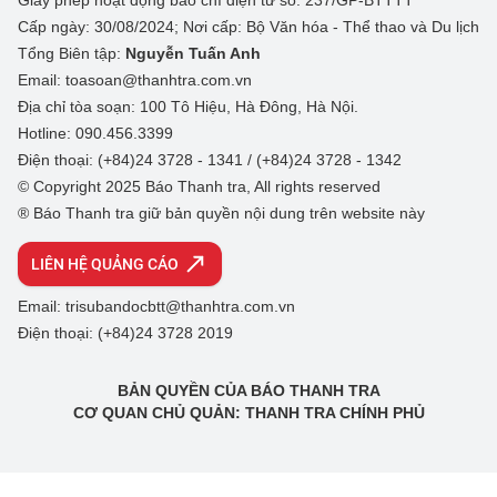
Giấy phép hoạt động báo chí điện tử số: 237/GP-BTTTT
Cấp ngày: 30/08/2024; Nơi cấp: Bộ Văn hóa - Thể thao và Du lịch
Tổng Biên tập:
Nguyễn Tuấn Anh
Email: toasoan@thanhtra.com.vn
Địa chỉ tòa soạn: 100 Tô Hiệu, Hà Đông, Hà Nội.
Hotline: 090.456.3399
Điện thoại: (+84)24 3728 - 1341 / (+84)24 3728 - 1342
© Copyright 2025 Báo Thanh tra, All rights reserved
® Báo Thanh tra giữ bản quyền nội dung trên website này
LIÊN HỆ QUẢNG CÁO
Email: trisubandocbtt@thanhtra.com.vn
Điện thoại: (+84)24 3728 2019
BẢN QUYỀN CỦA BÁO THANH TRA
CƠ QUAN CHỦ QUẢN: THANH TRA CHÍNH PHỦ