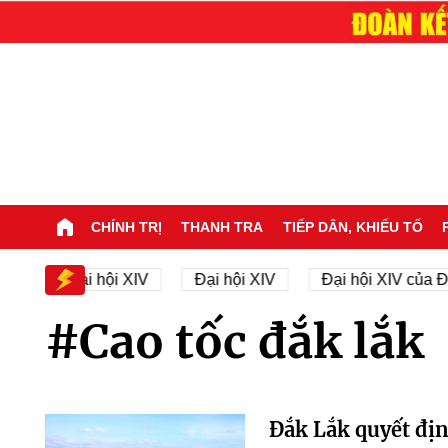
CHÍNH TRỊ
THANH TRA
TIẾP DÂN, KHIẾU TỐ
hân sự Đại hội XIV
Đại hội XIV
Đại hội XIV của Đ
#Cao tốc đắk lắk
Đắk Lắk quyết địn