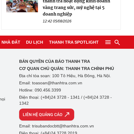
thanh tra hoạt động kinh doanh
vàng trang sức, mỹ nghệ tại 5
doanh nghiệp
12:42 05/08/2026
NHÀ ĐẤT
DU LỊCH
THANH TRA SPOTLIGHT
BẢN QUYỀN CỦA BÁO THANH TRA
CƠ QUAN CHỦ QUẢN:
THANH TRA CHÍNH PHỦ
Địa chỉ tòa soạn: 100 Tô Hiệu, Hà Đông, Hà Nội.
Email: toasoan@thanhtra.com.vn
Hotline: 090.456.3399
Điện thoại: (+84)24 3728 - 1341 / (+84)24 3728 -
mọi
1342
LIÊN HỆ QUẢNG CÁO
Email: trisubandocbtt@thanhtra.com.vn
Điện thoại: (+84)24 3728 2019