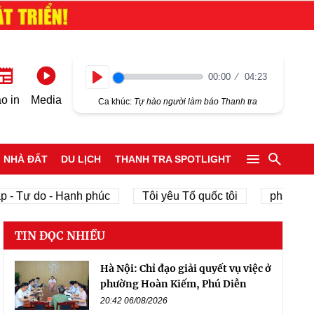
00:00
04:23
Play
o in
Media
Ca khúc:
Tự hào người làm báo Thanh tra
NHÀ ĐẤT
DU LỊCH
THANH TRA SPOTLIGHT
 Tự do - Hạnh phúc
Tôi yêu Tổ quốc tôi
phát triển ki
TIN ĐỌC NHIỀU
Hà Nội: Chỉ đạo giải quyết vụ việc ở
phường Hoàn Kiếm, Phú Diễn
20:42 06/08/2026