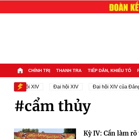
CHÍNH TRỊ
THANH TRA
TIẾP DÂN, KHIẾU TỐ
ự Đại hội XIV
Đại hội XIV
Đại hội XIV của Đảng
#cẩm thủy
Kỳ IV: Cần làm rõ