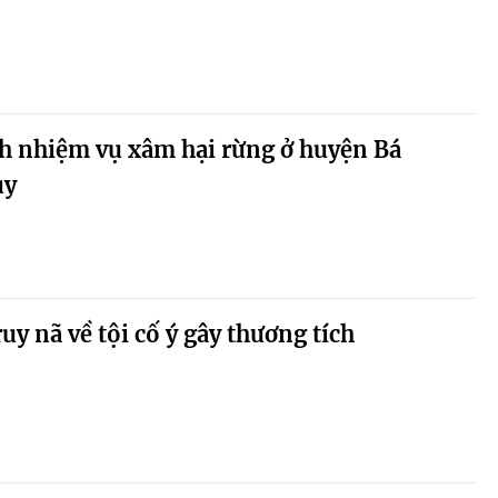
ch nhiệm vụ xâm hại rừng ở huyện Bá
ủy
ruy nã về tội cố ý gây thương tích