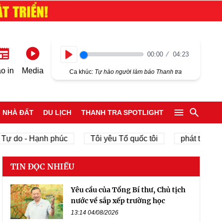
00:00
04:23
Play
o in
Media
Ca khúc:
Tự hào người làm báo Thanh tra
NHÀ ĐẤT
DU LỊCH
THANH TRA SPOTLIGHT
 do - Hạnh phúc
Tôi yêu Tổ quốc tôi
phát triển kinh 
TIN ĐỌC NHIỀU
Yêu cầu của Tổng Bí thư, Chủ tịch
nước về sắp xếp trường học
13:14 04/08/2026