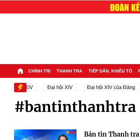
CHÍNH TRỊ
THANH TRA
TIẾP DÂN, KHIẾU TỐ
ại hội XIV
Đại hội XIV
Đại hội XIV của Đảng
#bantinthanhtra
Bản tin Thanh tra