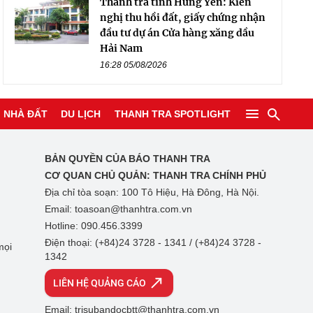
Thanh tra tỉnh Hưng Yên: Kiến
nghị thu hồi đất, giấy chứng nhận
đầu tư dự án Cửa hàng xăng dầu
Hải Nam
16:28 05/08/2026
NHÀ ĐẤT
DU LỊCH
THANH TRA SPOTLIGHT
BẢN QUYỀN CỦA BÁO THANH TRA
CƠ QUAN CHỦ QUẢN:
THANH TRA CHÍNH PHỦ
Địa chỉ tòa soạn: 100 Tô Hiệu, Hà Đông, Hà Nội.
Email: toasoan@thanhtra.com.vn
Hotline: 090.456.3399
Điện thoại: (+84)24 3728 - 1341 / (+84)24 3728 -
mọi
1342
LIÊN HỆ QUẢNG CÁO
Email: trisubandocbtt@thanhtra.com.vn