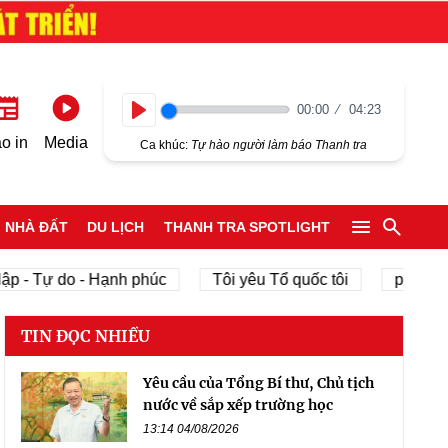
00:00
04:23
Play
o in
Media
Ca khúc:
Tự hào người làm báo Thanh tra
NHÀ ĐẤT
DU LỊCH
THANH TRA SPOTLIGHT
p - Tự do - Hạnh phúc
Tôi yêu Tổ quốc tôi
phát triể
TIN ĐỌC NHIỀU
Yêu cầu của Tổng Bí thư, Chủ tịch
nước về sắp xếp trường học
13:14 04/08/2026