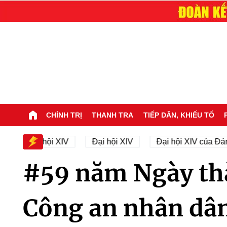
CHÍNH TRỊ
THANH TRA
TIẾP DÂN, KHIẾU TỐ
ân sự Đại hội XIV
Đại hội XIV
Đại hội XIV của Đản
#59 năm Ngày th
Công an nhân dâ