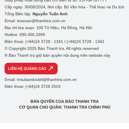
Giấy phép hoạt động báo chí điện tử số: 237/GP-BTTTT
Cấp ngày: 30/08/2024; Nơi cấp: Bộ Văn hóa - Thể thao và Du lịch
Tổng Biên tập:
Nguyễn Tuấn Anh
Email: toasoan@thanhtra.com.vn
Địa chỉ tòa soạn: 100 Tô Hiệu, Hà Đông, Hà Nội.
Hotline: 090.456.3399
Điện thoại: (+84)24 3728 - 1341 / (+84)24 3728 - 1342
© Copyright 2025 Báo Thanh tra, All rights reserved
® Báo Thanh tra giữ bản quyền nội dung trên website này
LIÊN HỆ QUẢNG CÁO
Email: trisubandocbtt@thanhtra.com.vn
Điện thoại: (+84)24 3728 2019
BẢN QUYỀN CỦA BÁO THANH TRA
CƠ QUAN CHỦ QUẢN: THANH TRA CHÍNH PHỦ