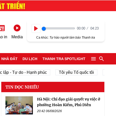
00:00
04:23
Play
o in
Media
Ca khúc:
Tự hào người làm báo Thanh tra
NHÀ ĐẤT
DU LỊCH
THANH TRA SPOTLIGHT
lập - Tự do - Hạnh phúc
Tôi yêu Tổ quốc tôi
phát tr
TIN ĐỌC NHIỀU
Hà Nội: Chỉ đạo giải quyết vụ việc ở
phường Hoàn Kiếm, Phú Diễn
20:42 06/08/2026