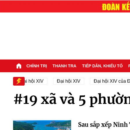
CHÍNH TRỊ
THANH TRA
TIẾP DÂN, KHIẾU TỐ
Nhân sự Đại hội XIV
Đại hội XIV
Đại hội XIV của Đ
#19 xã và 5 phườ
Sau sắp xếp Ninh 