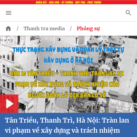
/
/
Thanh tra media
Phóng sự
Play
Tân Triều, Thanh Trì, Hà Nội: Tràn lan
vi phạm về xây dựng và trách nhiệm