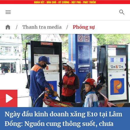
/
/
Thanh tra media
Phóng sự
Play
Ngày đầu kinh doanh xăng E10 tại Lâm
Đồng: Nguồn cung thông suốt, chưa